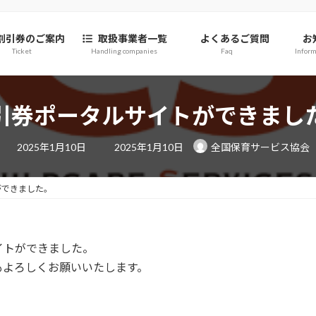
割引券のご案内
取扱事業者一覧
よくあるご質問
お
Ticket
Handling companies
Faq
Inform
引券ポータルサイトができまし
最
2025年1月10日
2025年1月10日
全国保育サービス協会
終
更
新
日
ができました。
時
:
イトができました。
もよろしくお願いいたします。