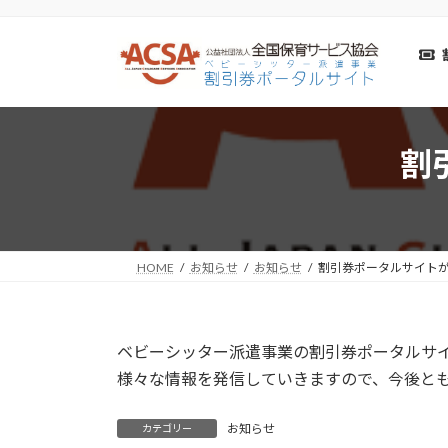
コ
ナ
ン
ビ
テ
ゲ
ン
ー
ツ
シ
へ
ョ
割
ス
ン
キ
に
ッ
移
プ
動
HOME
お知らせ
お知らせ
割引券ポータルサイト
ベビーシッター派遣事業の割引券ポータルサ
様々な情報を発信していきますので、今後と
お知らせ
カテゴリー