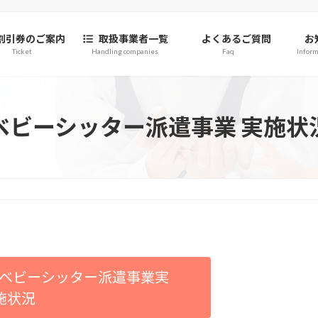
割引券のご案内
取扱事業者一覧
よくあるご質問
お
Ticket
Handling companies
Faq
Inform
ベビーシッター派遣事業 実施状
ベビーシッター派遣事業実
施状況