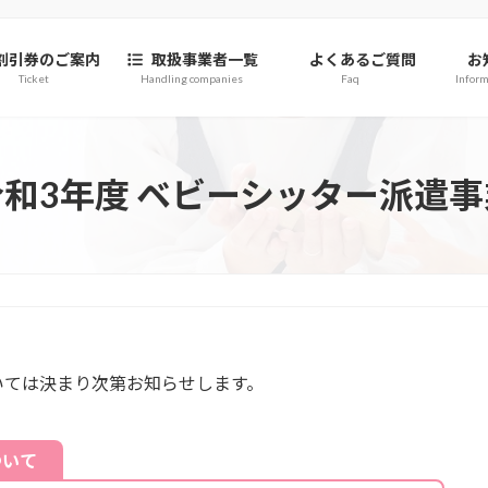
割引券のご案内
取扱事業者一覧
よくあるご質問
お
Ticket
Handling companies
Faq
Inform
令和3年度 ベビーシッター派遣事
いては決まり次第お知らせします。
ついて