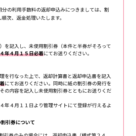
用分の利用手数料の返却申込みにつきましては、割
し順次、返金処理いたします。
）を記入し、未使用割引券（本件と半券がそろって
４年４月１５日必着
にてお送りください。
理を行なった上で、返却計算書と返却申込書を記入
着
にてお送りください。同時に紙の割引券の発行を
その内容を記入し未使用割引券とともにお送りくだ
４年４月１１日より管理サイトにて登録が行えるよ
）の割引券について
割引券のみの場合には、返却申込書（様式第２４