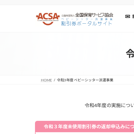
コ
ナ
ン
ビ
テ
ゲ
ン
ー
ツ
シ
へ
ョ
ス
ン
キ
に
ッ
移
プ
動
HOME
令和3年度 ベビーシッター派遣事業
令和4年度の実施につ
令和３年度未使用割引券の返却申込みに