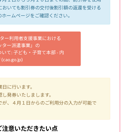
においても割引券の交付後割引額の返還を受ける
のホームページをご確認ください。
ター利用者支援事業における
ッター派遣事業」の
て: 子ども・子育て本部 - 内
(cao.go.jp)
業日に行います。
認し発券いたしまします。
でが、４月１日からのご利用分の入力が可能で
ご注意いただきたい点