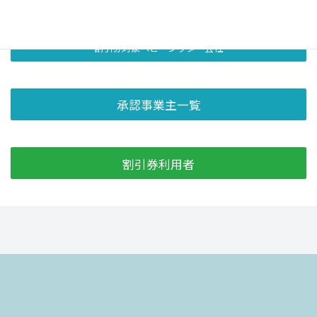
割引券等取扱事業者一覧
割引券対象ベビーシッター会社
承認事業主一覧
割引券利用者