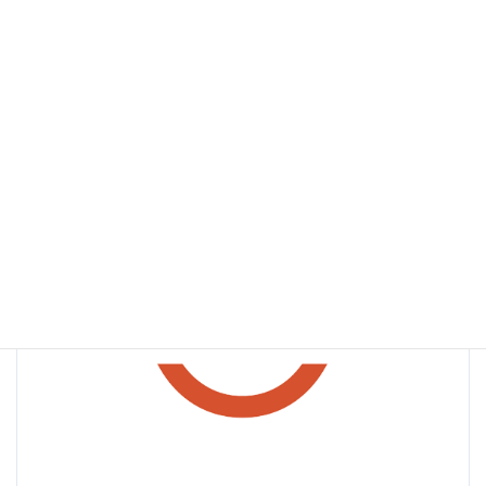
最
2025年4月4日
2025年4月4日
全国保育
終
サービス協会
更
新
日
時
: