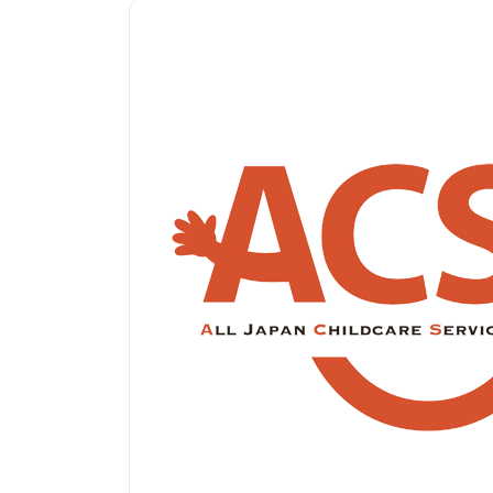
新
日
時
: