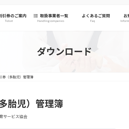
割引券のご案内
取扱事業者一覧
よくあるご質問
お
Ticket
Handling companies
Faq
Inform
ダウンロード
割引券（多胎児）管理簿
（多胎児）管理簿
育サービス協会