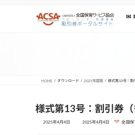
コ
ナ
ン
ビ
テ
ゲ
ン
ー
ツ
シ
へ
ョ
ス
ン
キ
に
ッ
移
プ
動
HOME
ダウンロード
2025年度版
様式第13号：
様式第13号：割引券
最
2025年4月4日
2025年4月4日
全国保
終
更