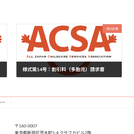
次の記事
様式第14号：割引料（多胎児）請求書
2025年4月4日
シー
〒160-0007
東京都新宿区荒木町5-4 クサフカビル2階