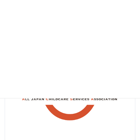
最
2024年7月25日
2024年7月25日
全国保
終
育サービス協会
更
新
日
時
: