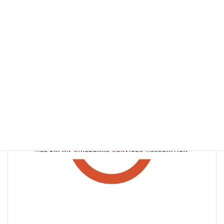
終
育サービス協会
更
新
日
時
: