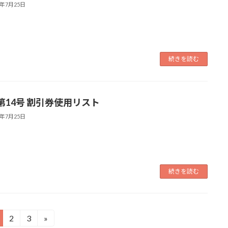
4年7月25日
続きを読む
第14号 割引券使用リスト
4年7月25日
続きを読む
2
3
»
固
固