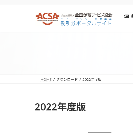
コ
ナ
ン
ビ
テ
ゲ
ン
ー
ツ
シ
へ
ョ
ス
ン
キ
に
ッ
移
プ
動
HOME
ダウンロード
2022年度版
2022年度版